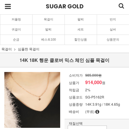
SUGAR GOLD
커플링
목걸이
팔찌
반지
귀걸이
발찌
세트
실버
순금
베스트100
할인상품
상품문의
목걸이
심플한 목걸이
14K 18K 행운 클로버 믹스 체인 심플 목걸이
소비자가
985,000원
914,000
상품가
원
적립금
2%
상품코드
SG-P5162R
상품중량
14K 3.91g / 18K 4.65g
배송비
(무료)
재질선택