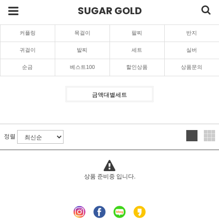
SUGAR GOLD
커플링
목걸이
팔찌
반지
귀걸이
발찌
세트
실버
순금
베스트100
할인상품
상품문의
금액대별세트
정렬
상품 준비중 입니다.