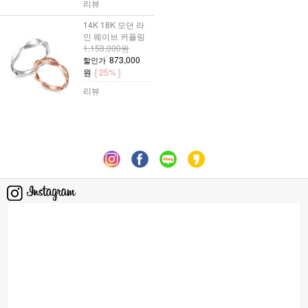
리뷰
14K 18K 모던 라
인 웨이브 커플링
1,158,000원
873,000
할인가
원
[ 25% ]
리뷰