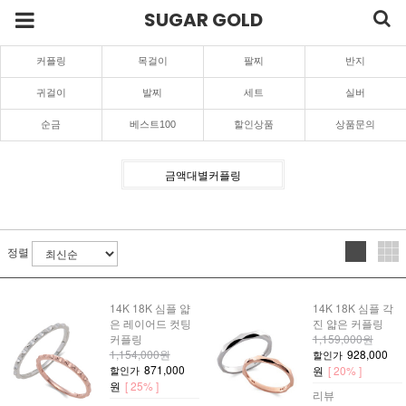
SUGAR GOLD
커플링
목걸이
팔찌
반지
귀걸이
발찌
세트
실버
순금
베스트100
할인상품
상품문의
금액대별커플링
정렬
14K 18K 심플 얇
14K 18K 심플 각
은 레이어드 컷팅
진 얇은 커플링
커플링
1,159,000원
1,154,000원
928,000
할인가
871,000
할인가
원
[ 20% ]
원
[ 25% ]
리뷰