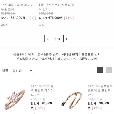
14K 18K 꼬임 볼 레이어드
14K 18K 클로버 자물쇠 하
두줄 반지
트 반지
601,000원
786,000원
531,000원
[ 12% ]
676,000원
[ 14% ]
할인가
할인가
리뷰
리뷰
1
/
4
심플&애끼 반지
큐빅&진주 반지
이니셜 반지
프로포즈 반지
유색&종교 반지
남자 반지
레이어드 반지
NEW 디자인
정렬
14K 18K 하트 큐
14K 18K 유색큐빅
빅 포인트 레이어
딸랑이 참 포인트
드 반지
반지
788,000원
643,000원
561,000
538,000
할인가
할인가
원
[ 29% ]
원
[ 16% ]