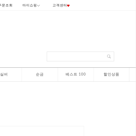
주문조회
마이쇼핑
고객센터
실버
순금
베스트 100
할인상품