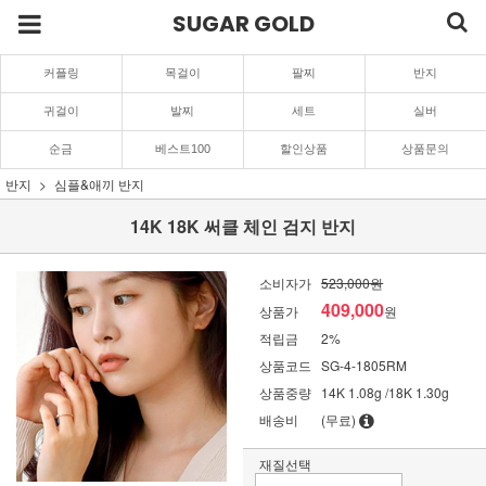
SUGAR GOLD
커플링
목걸이
팔찌
반지
귀걸이
발찌
세트
실버
순금
베스트100
할인상품
상품문의
반지
심플&애끼 반지
14K 18K 써클 체인 검지 반지
소비자가
523,000원
409,000
상품가
원
적립금
2%
상품코드
SG-4-1805RM
상품중량
14K 1.08g /18K 1.30g
배송비
(무료)
재질선택